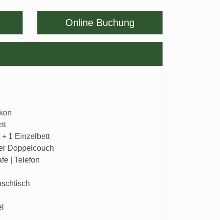
Online Buchung
lkon
tt
 + 1 Einzelbett
er Doppelcouch
fe | Telefon
schtisch
el