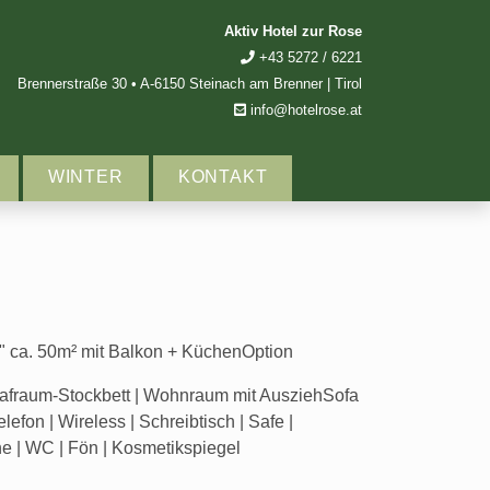
Aktiv Hotel zur Rose
+43 5272 / 6221
Brennerstraße 30
•
A
-
6150
Steinach am Brenner | Tirol
info@hotelrose.at
WINTER
KONTAKT
ca. 50m² mit Balkon + KüchenOption
lafraum-Stockbett | Wohnraum mit AusziehSofa
elefon | Wireless | Schreibtisch | Safe |
 | WC | Fön | Kosmetikspiegel