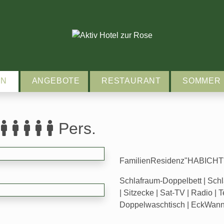
EN
ANGEBOTE
RESTAURANT
SOMMER
Pers.
FamilienResidenz"HABICHT" 
Schlafraum-Doppelbett | Sch
| Sitzecke | Sat-TV | Radio | T
Doppelwaschtisch | EckWanne