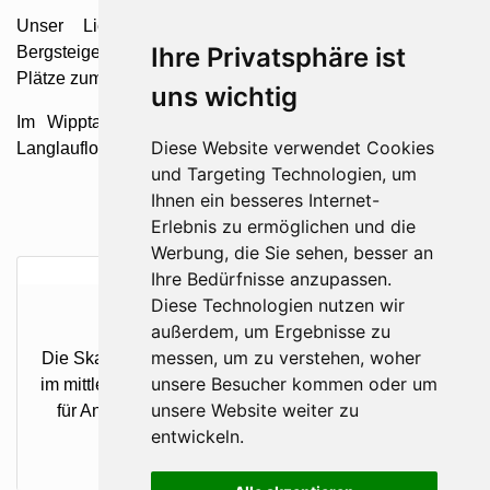
Unser Lieblingsplatz für das Langlaufen ist das
Ihre Privatsphäre ist
Bergsteigerdorf Gschnitztal - wohl einer der schönsten
Plätze zum Langlaufen in Tirol.
uns wichtig
Im Wipptal und seinen Bergtälern gibt es ca. 85 km
Diese Website verwendet Cookies
Langlaufloipen in allen Schwierigkeitsgraden.
und Targeting Technologien, um
Ihnen ein besseres Internet-
Erlebnis zu ermöglichen und die
Werbung, die Sie sehen, besser an
Ihre Bedürfnisse anzupassen.
Diese Technologien nutzen wir
Skating Loipe Gschnitz
außerdem, um Ergebnisse zu
messen, um zu verstehen, woher
Die Skating Loipe Gschnitz ist 7 km lang und verläuft
unsere Besucher kommen oder um
im mittleren Schwierigkeitsgrad. Die Loipe ist sowohl
unsere Website weiter zu
für Anfänger als auch für geübte LangläuferInnen
entwickeln.
geeignet.