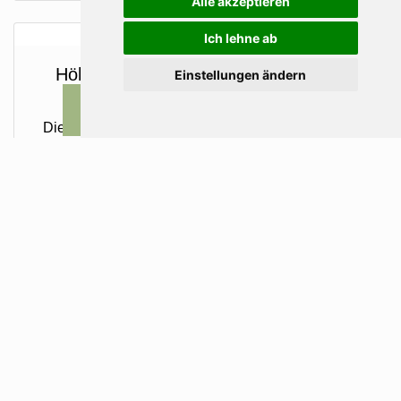
Alle akzeptieren
Ich lehne ab
Höhenloipe Maria Waldrast "Wipptal-
Einstellungen ändern
Stubai"
ANFRAGEN
BUCHEN
RESTPLÄTZE
Diese Loipe mit Ausgangspunkt in Maria Waldrast
bietet einen atemberaubenden Panoramablick am
Fuße der Serles. Die beiden Varianten "Matreier-
Ochsenalm" und die längere Höhenloipe "Wipptal-
Stubai" lassen jedes Langlaufherz höher schlagen.